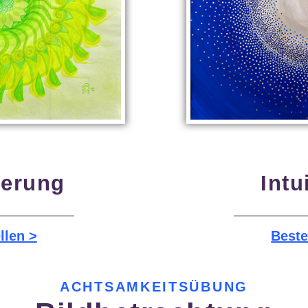
uerung
Intu
llen >
Beste
ACHTSAMKEITSÜBUNG