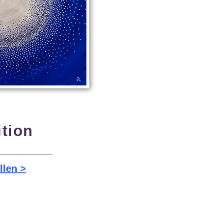
ition
llen >