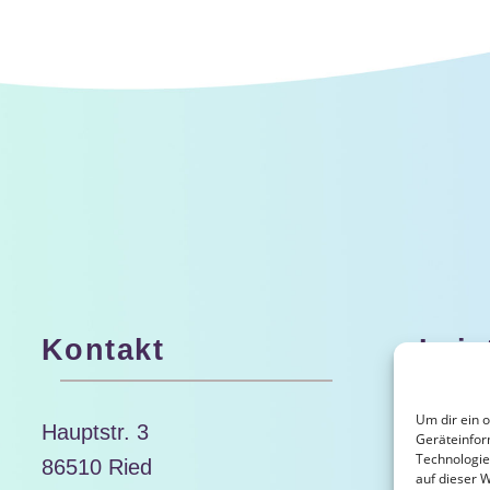
Kontakt
Leis
Life-
Lebe
Um dir ein 
Hauptstr. 3
Geräteinfor
Technologie
Semi
86510 Ried
auf dieser 