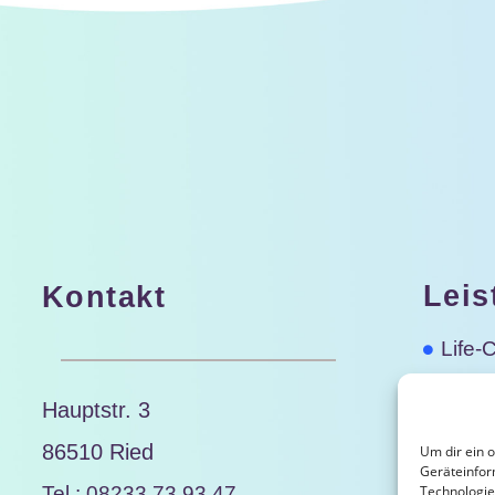
Leis
Kontakt
Life-
Lebe
Hauptstr. 3
Semi
86510 Ried
Um dir ein 
Geräteinfor
Medit
Technologie
Tel.: 08233 73 93 47