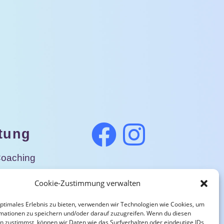
tung
Coaching
nsberatung
Cookie-Zustimmung verwalten
nare
optimales Erlebnis zu bieten, verwenden wir Technologien wie Cookies, um
mationen zu speichern und/oder darauf zuzugreifen. Wenn du diesen
ationsunterricht
n zustimmst, können wir Daten wie das Surfverhalten oder eindeutige IDs