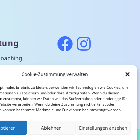
tung
Coaching
nsberatung
Cookie-Zustimmung verwalten
nare
optimales Erlebnis zu bieten, verwenden wir Technologien wie Cookies, um
mationen zu speichern und/oder darauf zuzugreifen. Wenn du diesen
ationsunterricht
n zustimmst, können wir Daten wie das Surfverhalten oder eindeutige IDs
Website verarbeiten. Wenn du deine Zustimmung nicht erteilst oder
t, können bestimmte Merkmale und Funktionen beeinträchtigt werden.
ptieren
Ablehnen
Einstellungen ansehen
mpressum
Datenschutzerklärung