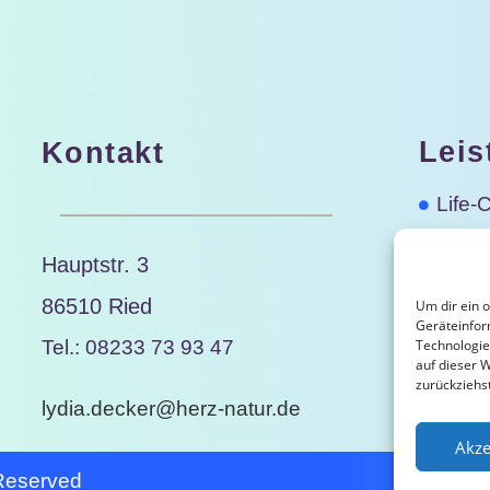
Leis
Kontakt
Life-
Lebe
Hauptstr. 3
Semi
86510 Ried
Um dir ein 
Geräteinfor
Medit
Technologie
Tel.: 08233 73 93 47
auf dieser 
zurückziehs
lydia.decker@herz-natur.de
Akze
 Reserved
I